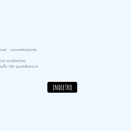
ione, concentrazione,
oni scolastiche;
sulla vita quotidiana e
indietro