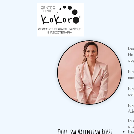
Lau
Ha 
app
Nel
mir
Nel
del
Nel
Ado
Le 
anz
Dott.ssa Valentina Rossi
Ictu