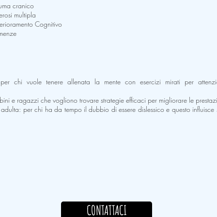
uma cranico
erosi multipla
erioramento Cognitivo
menze
 per chi vuole tenere allenata la mente con esercizi mirati per attenz
ni e ragazzi che vogliono trovare strategie efficaci per migliorare le prestazi
à adulta: per chi ha da tempo il dubbio di essere dislessico e questo influisce 
CONTATTACI