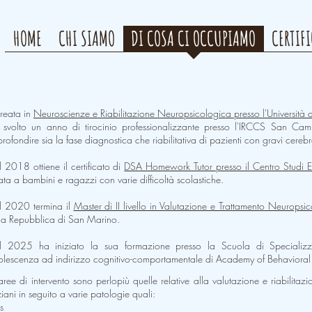
HOME
CHI SIAMO
DI COSA CI OCCUPIAMO
CERTIF
reata in
Neuroscienze e Riabilitazione Neuropsicologica presso l'Università 
svolto un anno di tirocinio professionalizzante presso l'IRCCS San Cam
rofondire sia la fase diagnostica che riabilitativa di pazienti con gravi cerebr
 2018 ottiene il certificato di
DSA Homework Tutor presso il Centro Studi E
ata a bambini e ragazzi con varie difficoltà scolastiche.
 2020 termina il
Master di II livello in Valutazione e Trattamento Neurops
la Repubblica di San Marino.
 2025 ha iniziato la sua formazione presso la Scuola di Specializza
lescenza ad indirizzo cognitivo-comportamentale di Academy of Behavioral
aree di intervento sono perlopiù quelle relative alla valutazione e riabilitazi
iani in seguito a varie patologie quali:
s