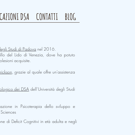
ICAZIONI DSA
CONTATTI
BLOG
degli Studi di Padova
nel 2016.
illo del Lido di Venezia, dove ha potuto
olesioni acquisite.
rickson
, grazie al quale offre un'assistenza
icologico dei DSA
dell’Università degli Studi
zione in Psicoterapia dello sviluppo e
 Sciences
one di Deficit Cognitivi in età adulta e negli